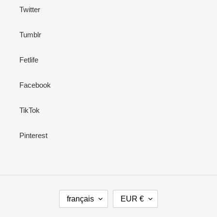
Twitter
Tumblr
Fetlife
Facebook
TikTok
Pinterest
L
D
français
EUR €
A
E
N
V