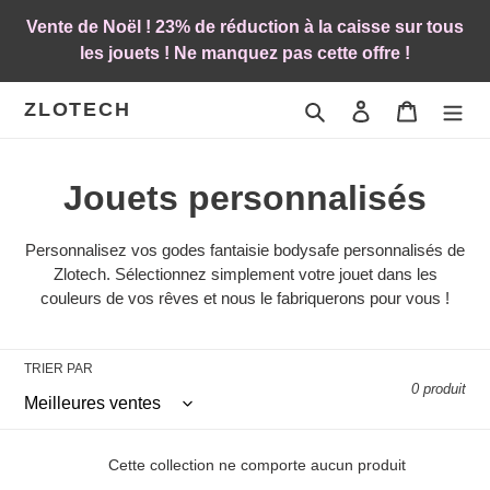
Passer
Vente de Noël ! 23% de réduction à la caisse sur tous
au
les jouets ! Ne manquez pas cette offre !
contenu
ZLOTECH
Rechercher
Se connecter
Panier
C
Jouets personnalisés
o
Personnalisez vos godes fantaisie bodysafe personnalisés de
l
Zlotech. Sélectionnez simplement votre jouet dans les
couleurs de vos rêves et nous le fabriquerons pour vous !
l
e
TRIER PAR
0 produit
c
t
Cette collection ne comporte aucun produit
i